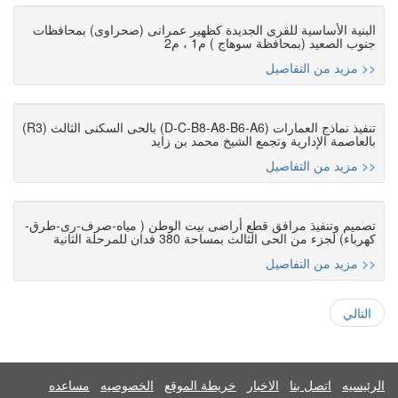
البنية الأساسية للقرى الجديدة كظهير عمرانى (صحراوى) بمحافظات
جنوب الصعيد (بمحافظة سوهاج ) م1 ، م2
مزيد من التفاصيل >>
تنفيذ نماذج العمارات (D-C-B8-A8-B6-A6) بالحى السكنى الثالث (R3)
بالعاصمة الإدارية وتجمع الشيخ محمد بن زايد
مزيد من التفاصيل >>
تصميم وتنفيذ مرافق قطع أراضى بيت الوطن ( مياه-صرف-رى-طرق-
كهرباء) لجزء من الحى الثالث بمساحة 380 فدان للمرحلة الثانية
مزيد من التفاصيل >>
التالي
الرئيسيه
اتصل بنا
الاخبار
خريطة الموقع
الخصوصيه
مساعده